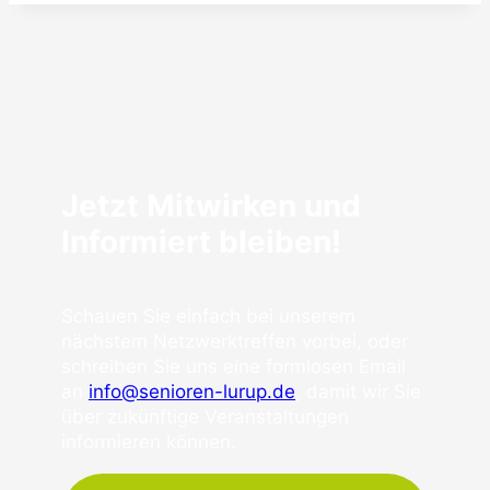
Jetzt Mitwirken und
Informiert bleiben!
Schauen Sie einfach bei unserem
nächstem Netzwerktreffen vorbei, oder
schreiben Sie uns eine formlosen Email
an
info@senioren-lurup.de
, damit wir Sie
über zukünftige Veranstaltungen
informieren können.