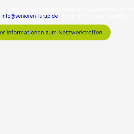
Sie einfach bei unserem nächstem Netzwerktreffen vor
n
info@senioren-lurup.de
, damit wir Sie über zukünftige
er Informationen zum Netzwerktreffen